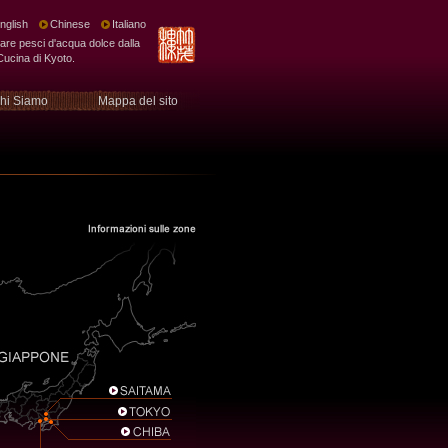
nglish
Chinese
Italiano
lvare pesci d'acqua dolce dalla
Cucina di Kyoto.
hi Siamo
Mappa del sito