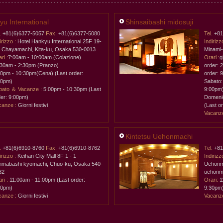
 International
Shinsaibashi midosuji
.
+81(6)6377-5057
Fax.
+81(6)6377-5080
Tel.
+81
irizzo :
Hotel Hankyu International 25F 19-
Indirizz
, Chayamachi, Kita-ku, Osaka 530-0013
Minami
ri :
7:00am - 10:00am (Colazione)
Orari :
g
:30am - 2:30pm (Pranzo)
order: 
30pm - 10:30pm(Cena) (Last order:
order: 
00pm)
Sabato:
bato ＆ Vacanze :
5:00pm - 10:30pm (Last
9:00pm
der: 9:00pm)
Domeni
canze :
Giorni festivi
(Last o
Vacanze
Kintetsu Uehonmachi
.
+81(6)6910-8760
Fax.
+81(6)6910-8762
Tel.
+81
irizzo :
Keihan City Mall 8F 1 - 1
Indirizz
nmabashi kyomachi, Chuo-ku, Osaka 540-
Uehonma
32
uehonm
ri :
11:00am - 11:00pm (Last order:
Orari:
1
30pm)
9:30pm
canze :
Giorni festivi
Vacanze