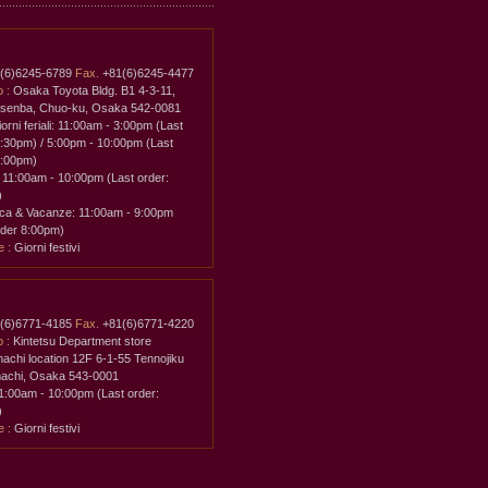
(6)6245-6789
Fax.
+81(6)6245-4477
o :
Osaka Toyota Bldg. B1 4-3-11,
-senba, Chuo-ku, Osaka 542-0081
iorni feriali: 11:00am - 3:00pm (Last
2:30pm) / 5:00pm - 10:00pm (Last
9:00pm)
 11:00am - 10:00pm (Last order:
)
ca & Vacanze: 11:00am - 9:00pm
rder 8:00pm)
 :
Giorni festivi
(6)6771-4185
Fax.
+81(6)6771-4220
o :
Kintetsu Department store
chi location 12F 6-1-55 Tennojiku
achi, Osaka 543-0001
1:00am - 10:00pm (Last order:
)
 :
Giorni festivi