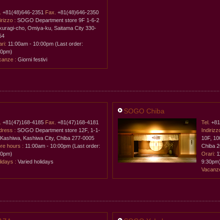
.
+81(48)646-2351
Fax.
+81(48)646-2350
irizzo :
SOGO Department store 9F 1-6-2
kuragi-cho, Omiya-ku, Saitama City 330-
54
ri:
11:00am - 10:00pm (Last order:
30pm)
canze :
Giorni festivi
SOGO Chiba
.
+81(47)168-4185
Fax.
+81(47)168-4181
Tel.
+81
dress :
SOGO Department store 12F, 1-1-
Indirizz
 Kashiwa, Kashiwa City, Chiba 277-0005
10F, 10
re hours :
11:00am - 10:00pm (Last order:
Chiba 
30pm)
Orari:
1
idays :
Varied holidays
9:30pm
Vacanz