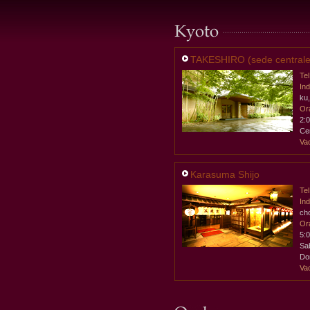
TAKESHIRO (sede centrale
Tel
Ind
ku
Ora
2:
Ce
Va
Karasuma Shijo
Tel
Ind
ch
Ora
5:
Sa
Do
Va