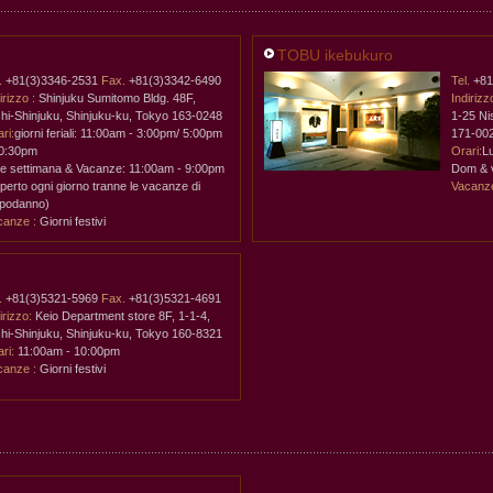
TOBU ikebukuro
.
+81(3)3346-2531
Fax.
+81(3)3342-6490
Tel.
+81
irizzo :
Shinjuku Sumitomo Bldg. 48F,
Indirizz
shi-Shinjuku, Shinjuku-ku, Tokyo 163-0248
1-25 Ni
ri:
giorni feriali: 11:00am - 3:00pm/ 5:00pm
171-00
10:30pm
Orari:
L
ne settimana & Vacanze: 11:00am - 9:00pm
Dom & 
perto ogni giorno tranne le vacanze di
Vacanze
podanno)
canze :
Giorni festivi
.
+81(3)5321-5969
Fax.
+81(3)5321-4691
irizzo:
Keio Department store 8F, 1-1-4,
shi-Shinjuku, Shinjuku-ku, Tokyo 160-8321
ri:
11:00am - 10:00pm
canze :
Giorni festivi