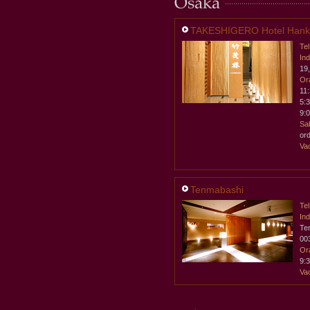
TAKESHIGERO Hotel Hankyu
Tel
Ind
19
Ora
11
5:
9:
Sa
or
Va
Tenmabashi
Tel
Ind
Te
00
Ora
9:
Va