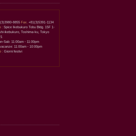
(3)3980-8855
Fax.
+81(3)5391-1134
o :
Spice Ikebukuro Tobu Bldg. 15F 1-
shi-ikebukuro, Toshima-ku, Tokyo
21
un-Sab: 11:00am - 11:00pm
vacanze: 11:00am - 10:00pm
 :
Giorni festivi