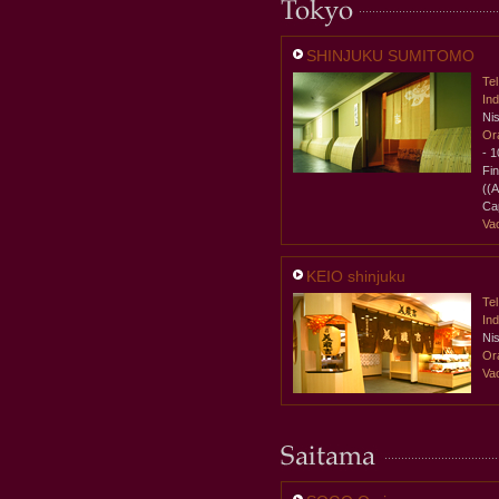
SHINJUKU SUMITOMO
Tel
Ind
Ni
Ora
- 
Fi
((A
Ca
Va
KEIO shinjuku
Tel
Ind
Ni
Ora
Va