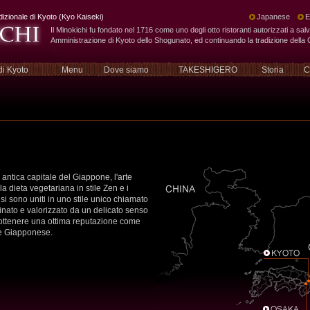
dizionale di Kyoto (Kyo Kaiseki)
Japanese
E
Il Minokichi fu fondato nel 1716 come uno degli otto ristoranti autorizzati a sa
Amministrazione di Kyoto dello Shogunato, ed continuando la tradizione della 
di Kyoto
Menu
Dove siamo
TAKESHIGERO
Storia
C
 antica capitale del Giappone, l'arte
 la dieta vegetariana in stile Zen e i
 si sono uniti in uno stile unico chiamato
finato e valorizzato da un delicato senso
ad ottenere una ottima reputazione come
ale Giapponese.