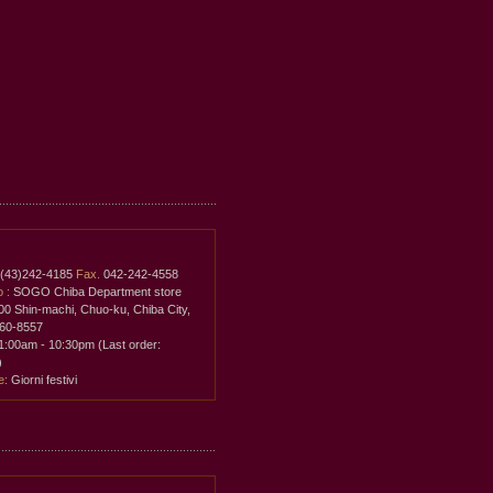
(43)242-4185
Fax.
042-242-4558
o :
SOGO Chiba Department store
00 Shin-machi, Chuo-ku, Chiba City,
260-8557
1:00am - 10:30pm (Last order:
)
e:
Giorni festivi