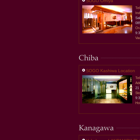
SOGO Omiya
Tel
Ind
Sa
08
Ora
9:
Va
SOGO Kashiwa Location
Tel
Ad
21
Sto
9:
Hol