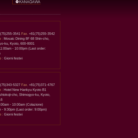
(75)255-3541
Fax.
+81(75)255-3542
o :
Mosaic Dining 8F 68 Shin-cho,
o-ku, Kyoto, 600-8001
1:00am - 10:00pm (Last order:
)
 :
Giorni festivi
(75)343-5327
Fax.
+81(75)371-4767
o :
Hotel New Hankyu Kyoto B1
shiokoji-cho, Shimogyo-ku, Kyoto,
16
:00am - 10:00am (Colazione)
 - 9:30pm (Last order: 9:00pm)
 :
Giorni festivi