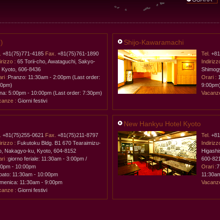
)
Shijo-Kawaramachi
.
+81(75)771-4185
Fax.
+81(75)761-1890
Tel.
+81
irizzo :
65 Torii-cho, Awataguchi, Sakyo-
Indirizz
, Kyoto, 606-8436
Shimogy
ri :
Pranzo: 11:30am - 2:00pm (Last order:
Orari :
1
00pm)
9:00pm
na: 5:00pm - 10:00pm (Last order: 7:30pm)
Vacanze
canze :
Giorni festivi
New Hankyu Hotel Kyoto
.
+81(75)255-0621
Fax.
+81(75)211-8797
Tel.
+81
irizzo :
Fukutoku Bldg. B1 670 Tearaimizu-
Indirizz
o, Nakagyo-ku, Kyoto, 604-8152
Higashi
ri :
giorno feriale: 11:30am - 3:00pm /
600-82
00pm - 10:00pm
Orari :
7
bato: 11:30am - 10:00pm
11:30am
menica: 11:30am - 9:00pm
Vacanze
canze :
Giorni festivi